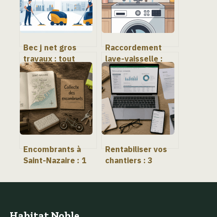
Bec j net gros
Raccordement
travaux : tout
lave-vaisselle :
comprendre sur
étapes, normes et
ce service de
erreurs à éviter
nettoyage
professionnel
Encombrants à
Rentabiliser vos
Saint-Nazaire : 1
chantiers : 3
m³ maximum et
piliers pour
les règles pour
transformer votre
éviter l’amende
activité de
rénovation
Habitat Noble