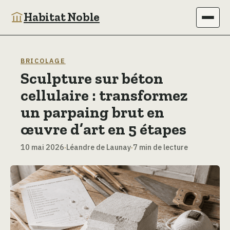
Habitat Noble
Immobilier
BRICOLAGE
Sculpture sur béton
Maison
cellulaire : transformez
Bricolage
un parpaing brut en
œuvre d’art en 5 étapes
Jardinage
10 mai 2026
·
Léandre de Launay
·
7 min de lecture
Déco