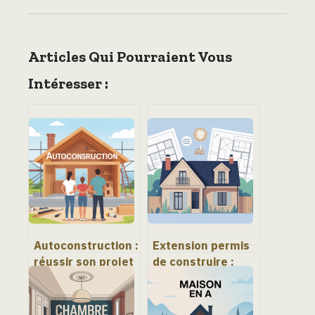
Articles Qui Pourraient Vous
Intéresser :
Autoconstruction :
Extension permis
réussir son projet
de construire :
de maison en
règles, seuils et
gérant risques,
démarches à
budget et
connaître