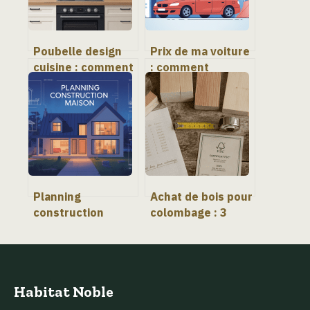
Poubelle design
Prix de ma voiture
cuisine : comment
: comment
allier esthétique,
estimer sa valeur
praticité et
au juste montant
hygiène
Planning
Achat de bois pour
construction
colombage : 3
maison : étapes
critères de classe
clés, délais et
d’emploi pour
bons réflexes
prévenir le
pourrissement
Habitat Noble