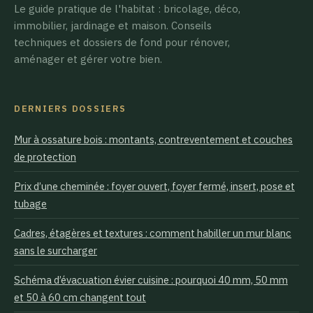
Le guide pratique de l'habitat : bricolage, déco,
immobilier, jardinage et maison. Conseils
techniques et dossiers de fond pour rénover,
aménager et gérer votre bien.
DERNIERS DOSSIERS
Mur à ossature bois : montants, contreventement et couches
de protection
Prix d’une cheminée : foyer ouvert, foyer fermé, insert, pose et
tubage
Cadres, étagères et textures : comment habiller un mur blanc
sans le surcharger
Schéma d’évacuation évier cuisine : pourquoi 40 mm, 50 mm
et 50 à 60 cm changent tout