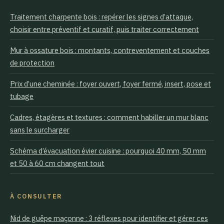
Traitement charpente bois : repérer les signes d’attaque,
choisir entre préventif et curatif, puis traiter correctement
Mur à ossature bois : montants, contreventement et couches
de protection
Prix d’une cheminée : foyer ouvert, foyer fermé, insert, pose et
tubage
Cadres, étagères et textures : comment habiller un mur blanc
sans le surcharger
Schéma d’évacuation évier cuisine : pourquoi 40 mm, 50 mm
et 50 à 60 cm changent tout
À CONSULTER
Nid de guêpe maçonne : 3 réflexes pour identifier et gérer ces