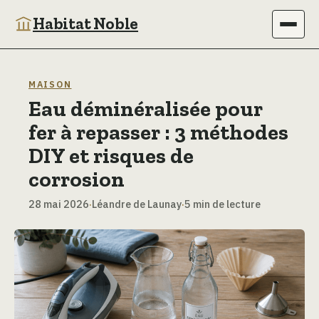
Habitat Noble
Immobilier
MAISON
Eau déminéralisée pour
Maison
fer à repasser : 3 méthodes
Bricolage
DIY et risques de
corrosion
Jardinage
28 mai 2026
·
Léandre de Launay
·
5 min de lecture
Déco