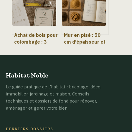
hygiène
bons réflexes
Achat de bois pour
Mur en pisé : 50
colombage : 3
cm d’épaisseur et
critères de classe
3 erreurs fatales
d’emploi pour
qui menacent sa
prévenir le
solidité
pourrissement
Habitat Noble
Le guide pratique de l'habitat : bricolage, déco,
immobilier, jardinage et maison. Conseils
techniques et dossiers de fond pour rénover,
aménager et gérer votre bien.
DERNIERS DOSSIERS