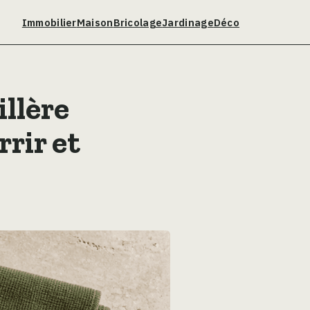
Immobilier
Maison
Bricolage
Jardinage
Déco
illère
rrir et