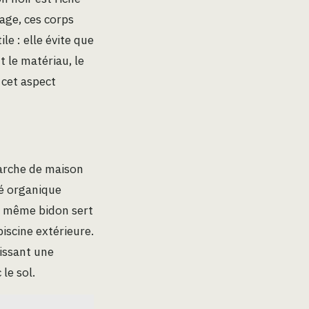
yage, ces corps
le : elle évite que
t le matériau, le
 cet aspect
marche de maison
sé organique
le même bidon sert
iscine extérieure.
tissant une
le sol.