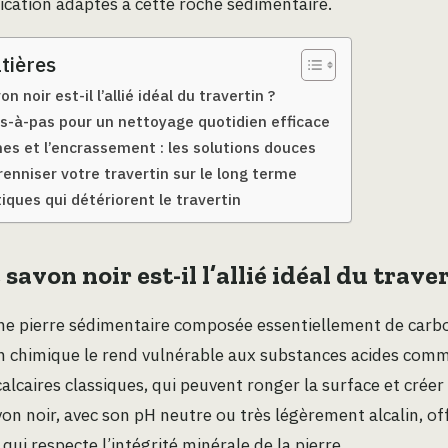
ication adaptés à cette roche sédimentaire.
tières
n noir est-il l’allié idéal du travertin ?
-à-pas pour un nettoyage quotidien efficace
hes et l’encrassement : les solutions douces
enniser votre travertin sur le long terme
tiques qui détériorent le travertin
savon noir est-il l’allié idéal du traver
une pierre sédimentaire composée essentiellement de carb
 chimique le rend vulnérable aux substances acides comme 
calcaires classiques, qui peuvent ronger la surface et créer
avon noir, avec son pH neutre ou très légèrement alcalin, of
qui respecte l’intégrité minérale de la pierre.