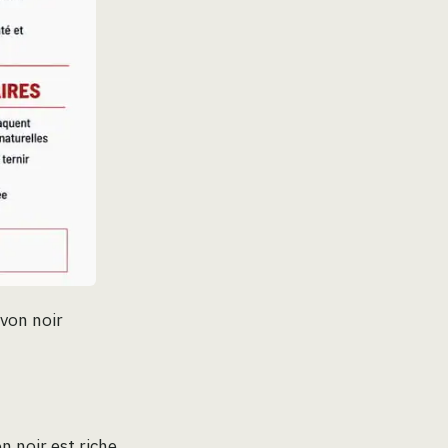
von noir
n noir est riche