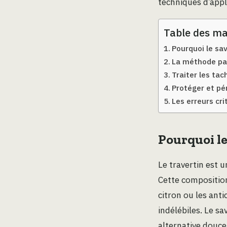
techniques d’appl
Table des ma
Pourquoi le savo
La méthode pas
Traiter les tac
Protéger et pér
Les erreurs cri
Pourquoi le 
Le travertin est 
Cette composition
citron ou les anti
indélébiles. Le s
alternative douce 