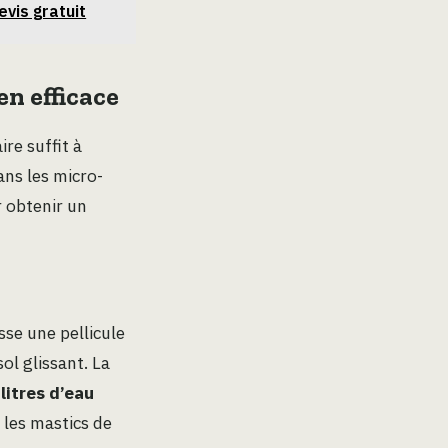
vis gratuit
n efficace
re suffit à
ans les micro-
r obtenir un
sse une pellicule
sol glissant. La
litres d’eau
u les mastics de