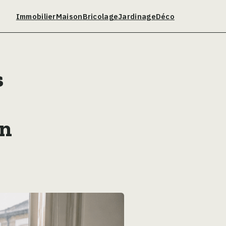
Immobilier
Maison
Bricolage
Jardinage
Déco
s
on