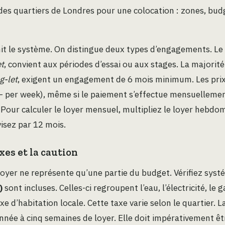
es quartiers de Londres pour une colocation : zones, bud
finit le système. On distingue deux types d’engagements. Le 
et
, convient aux périodes d’essai ou aux stages. La majorit
g-let
, exigent un engagement de 6 mois minimum. Les pri
– per week), même si le paiement s’effectue mensuelleme
Pour calculer le loyer mensuel, multipliez le loyer hebdo
visez par 12 mois.
xes et la caution
 loyer ne représente qu’une partie du budget. Vérifiez sys
)
sont incluses. Celles-ci regroupent l’eau, l’électricité, le g
taxe d’habitation locale. Cette taxe varie selon le quartier. L
onnée à cinq semaines de loyer. Elle doit impérativement êt