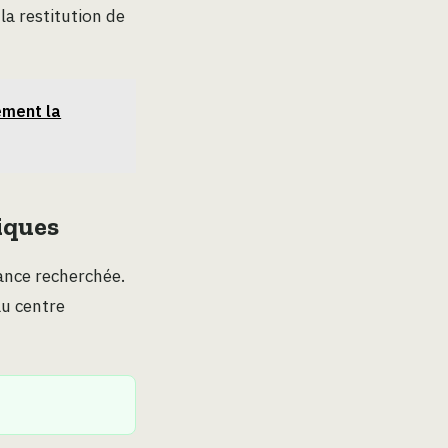
 la restitution de
ement la
iques
iance recherchée.
au centre