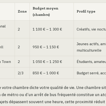
Budget moyen
Zone
Profil type
(chambre)
hnal
2
1 100 € – 1 300 €
Créatifs, vie noct
Jeunes actifs, a
ll
2
950 € – 1 150 €
multiculturelle
h Town
2
1 050 € – 1 250 €
Étudiants, amate
2/3
850 € – 1 000 €
Budget serré, ac
votre chambre dicte votre qualité de vie. Une chambre si
n de métro ou d’un arrêt de bus fréquenté constitue un at
trajets dépassent souvent une heure, cette proximité réduit 