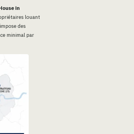
House in
opriétaires louant
n impose des
ace minimal par