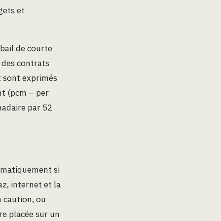
gets et
bail de courte
é des contrats
x sont exprimés
nt (pcm – per
madaire par 52
tématiquement si
az, internet et la
a caution, ou
re placée sur un