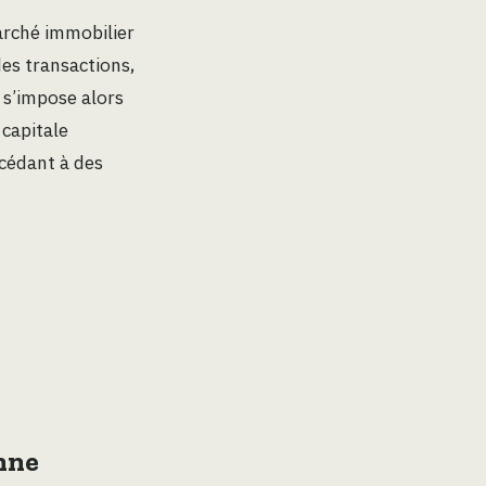
arché immobilier
des transactions,
 s’impose alors
 capitale
ccédant à des
nne