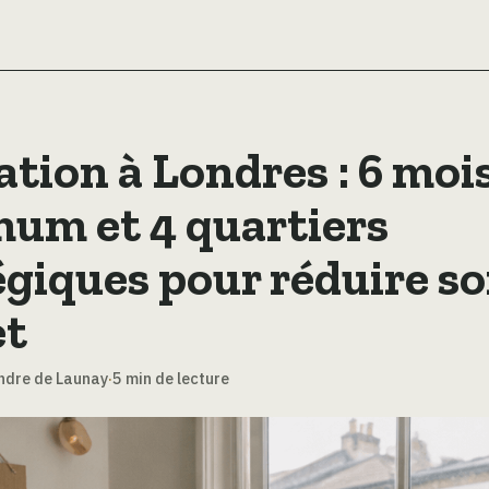
ation à Londres : 6 moi
um et 4 quartiers
égiques pour réduire s
et
ndre de Launay
·
5 min de lecture