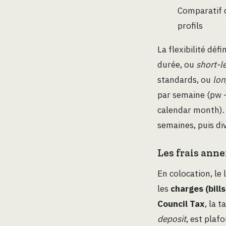
Comparatif d
profils
La flexibilité dé
durée, ou
short-l
standards, ou
lon
par semaine (pw 
calendar month). 
semaines, puis di
Les frais anne
En colocation, le
les
charges (bills
Council Tax
, la 
deposit
, est plaf