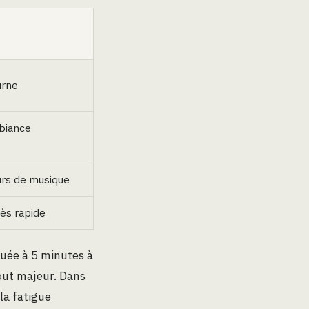
urne
mbiance
urs de musique
cès rapide
tuée à 5 minutes à
out majeur. Dans
la fatigue