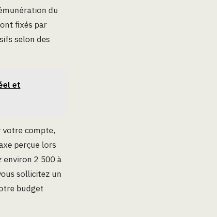
 rémunération du
ont fixés par
sifs selon des
éel et
r votre compte,
taxe perçue lors
z environ 2 500 à
vous sollicitez un
votre budget