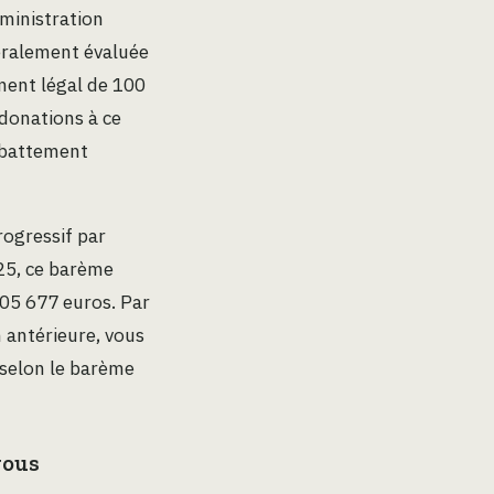
dministration
néralement évaluée
ement légal de 100
 donations à ce
’abattement
ogressif par
025, ce barème
805 677 euros. Par
 antérieure, vous
 selon le barème
vous