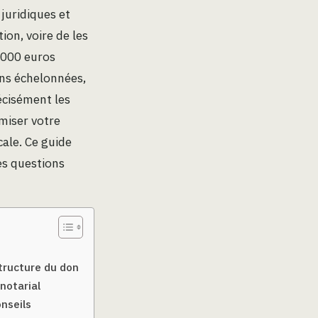
juridiques et
ion, voire de les
 000 euros
ons échelonnées,
écisément les
imiser votre
ale. Ce guide
les questions
tructure du don
 notarial
onseils