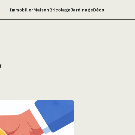
Immobilier
Maison
Bricolage
Jardinage
Déco
,