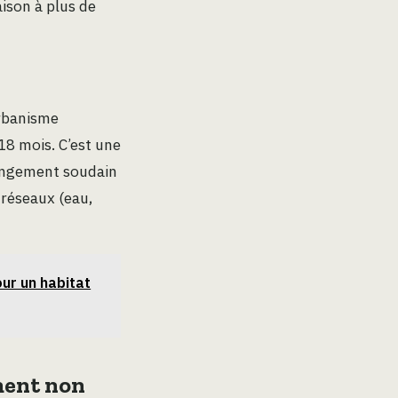
aison à plus de
urbanisme
18 mois. C’est une
hangement soudain
 réseaux (eau,
our un habitat
ment non