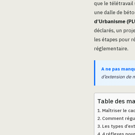
que le télétravai
une dalle de béto
d’Urbanisme (PL
déclarés, un proj
les étapes pour r
réglementaire.
A ne pas manq
d’extension de m
Table des ma
Maîtriser le ca
Comment régula
Les types d’ext
4 réflexes pour