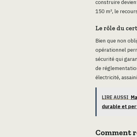
construire devient
150 m², le recour
Le rôle du cer
Bien que non obli
opérationnel perm
sécurité qui gara
de réglementation
électricité, assa
LIRE AUSSI
Ma
durable et pe
Comment ré