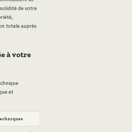
solidité de votre
riété,
ion totale auprès
ée à votre
echnique
que et
techniques