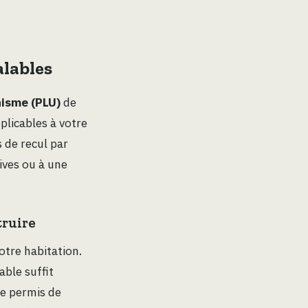
alables
nisme (PLU)
de
plicables à votre
 de recul par
ives ou à une
truire
otre habitation.
able suffit
le permis de