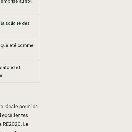
 emprise au sol
 la solidité des
mique été comme
plafond et
re
te idéale pour les
d’excellentes
la RE2020. Le