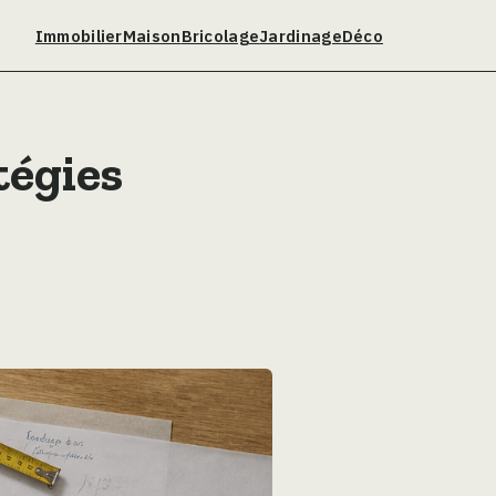
Immobilier
Maison
Bricolage
Jardinage
Déco
tégies