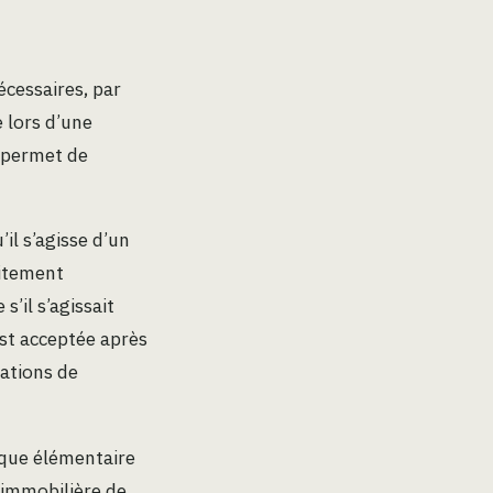
écessaires, par
 lors d’une
n permet de
il s’agisse d’un
citement
’il s’agissait
est acceptée après
ations de
ique élémentaire
r immobilière de