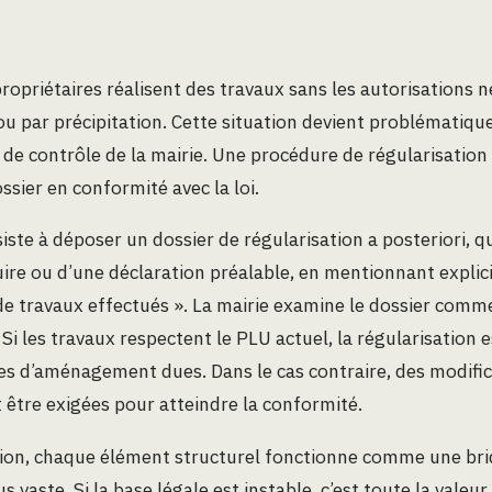
propriétaires réalisent des travaux sans les autorisations n
 par précipitation. Cette situation devient problématique
 de contrôle de la mairie. Une procédure de régularisatio
ssier en conformité avec la loi.
te à déposer un dossier de régularisation a posteriori, qu’
ire ou d’une déclaration préalable, en mentionnant expli
de travaux effectués ». La mairie examine le dossier comme s
 Si les travaux respectent le PLU actuel, la régularisation 
s d’aménagement dues. Dans le cas contraire, des modific
t être exigées pour atteindre la conformité.
tion, chaque élément structurel fonctionne comme une br
 vaste. Si la base légale est instable, c’est toute la valeu