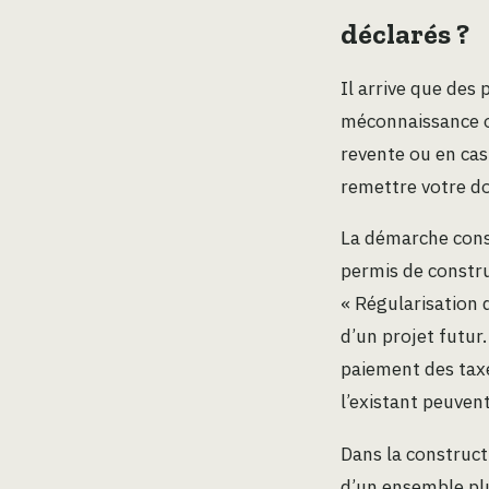
déclarés ?
Il arrive que des 
méconnaissance ou
revente ou en cas
remettre votre do
La démarche consis
permis de constru
« Régularisation 
d’un projet futur.
paiement des taxe
l’existant peuven
Dans la construc
d’un ensemble plus