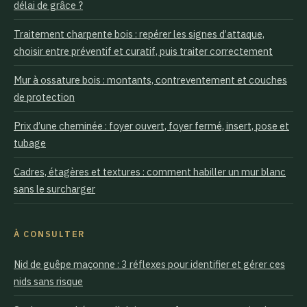
délai de grâce ?
Traitement charpente bois : repérer les signes d’attaque,
choisir entre préventif et curatif, puis traiter correctement
Mur à ossature bois : montants, contreventement et couches
de protection
Prix d’une cheminée : foyer ouvert, foyer fermé, insert, pose et
tubage
Cadres, étagères et textures : comment habiller un mur blanc
sans le surcharger
À CONSULTER
Nid de guêpe maçonne : 3 réflexes pour identifier et gérer ces
nids sans risque