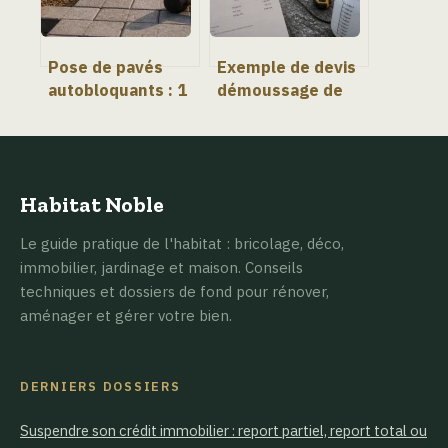
Pose de pavés
Exemple de devis
autobloquants : 1
démoussage de
à 2 % de pente et
toiture : tarifs,
4 étapes pour une
étapes et 4 points
allée durable
de vigilance
Habitat Noble
Le guide pratique de l'habitat : bricolage, déco,
immobilier, jardinage et maison. Conseils
techniques et dossiers de fond pour rénover,
aménager et gérer votre bien.
DERNIERS DOSSIERS
Suspendre son crédit immobilier : report partiel, report total ou