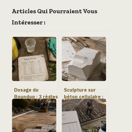
Articles Qui Pourraient Vous
Intéresser :
Dosage du
Sculpture sur
Roundup : 3 règles
béton cellulaire :
pour réussir votre
transformez un
dilution et
parpaing brut en
protéger votre
œuvre d’art en 5
jardin
étapes