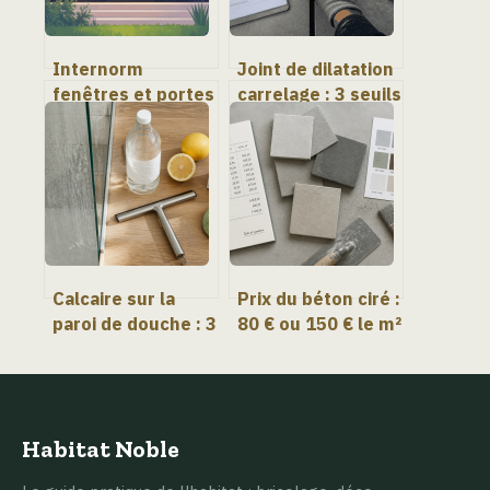
Internorm
Joint de dilatation
fenêtres et portes
carrelage : 3 seuils
hautes
critiques et 6 mm
performances
d’épaisseur pour
pour votre habitat
éviter les fissures
Calcaire sur la
Prix du béton ciré :
paroi de douche : 3
80 € ou 150 € le m²
méthodes
? Comprendre les
naturelles et le
écarts pour
geste pour ne plus
réussir son projet
frotter
Habitat Noble