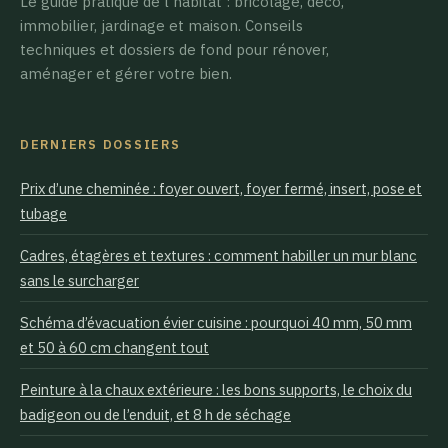
Le guide pratique de l'habitat : bricolage, déco,
immobilier, jardinage et maison. Conseils
techniques et dossiers de fond pour rénover,
aménager et gérer votre bien.
DERNIERS DOSSIERS
Prix d’une cheminée : foyer ouvert, foyer fermé, insert, pose et
tubage
Cadres, étagères et textures : comment habiller un mur blanc
sans le surcharger
Schéma d’évacuation évier cuisine : pourquoi 40 mm, 50 mm
et 50 à 60 cm changent tout
Peinture à la chaux extérieure : les bons supports, le choix du
badigeon ou de l’enduit, et 8 h de séchage