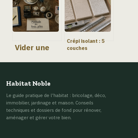
totale
Crépi isolant : 5
Vider une
couches
maison : 3
techniques pour
méthodes
une façade
de tri et 4
performante et
solutions
durable
pour
Habitat Noble
évacuer
sans stress
Le guide pratique de l'habitat : bricolage, déco,
immobilier, jardinage et maison. Conseils
techniques et dossiers de fond pour rénover,
aménager et gérer votre bien.