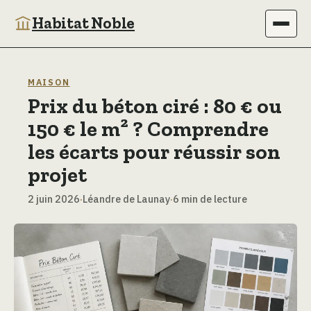
Habitat Noble
Immobilier
MAISON
Prix du béton ciré : 80 € ou
Maison
150 € le m² ? Comprendre
Bricolage
les écarts pour réussir son
projet
Jardinage
2 juin 2026
·
Léandre de Launay
·
6 min de lecture
Déco