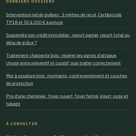
DERNIERS DOSSIERS
Intervention nid de guêpes : 3 mètres de recul, Certibiocide
TP18 et 50 à 200 € à prévoir
Suspendre son crédit immobilier : report partiel, report total ou
délai de grâce ?
Traitement charpente bois : repérer les signes d’attaque,
choisir entre préventif et curatif, puis traiter correctement
Mur à ossature bois : montants, contreventement et couches
de protection
Prix d’une cheminée : foyer ouvert, foyer fermé, insert, pose et
tubage
À CONSULTER