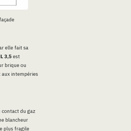
 façade
r elle fait sa
L 3,5
est
ur brique ou
x aux intempéries
u contact du gaz
une blancheur
e plus fragile