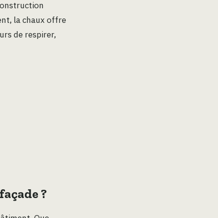
construction
nt, la chaux offre
rs de respirer,
 façade ?
bâtiment. Que