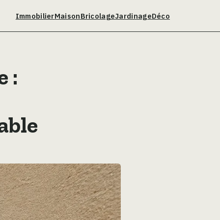
Immobilier
Maison
Bricolage
Jardinage
Déco
 :
able