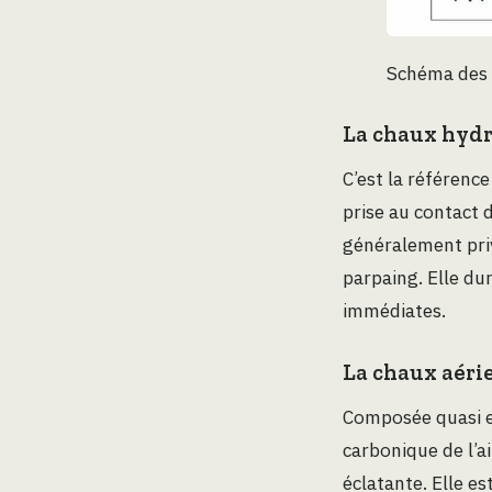
Schéma des t
La chaux hydr
C’est la référence
prise au contact d
généralement priv
parpaing. Elle du
immédiates.
La chaux aéri
Composée quasi ex
carbonique de l’a
éclatante. Elle es