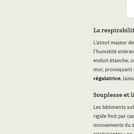
La respirabili
L’atout majeur de
l’humidité intérie
enduit étanche, c
mur, provoquant 
régulatrice
, lais
Souplesse et l
Les bâtiments sub
rigide finit par c
mouvements du su
cicatrisantes : en