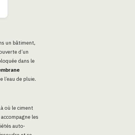
ans un bâtiment,
couverte d’un
bloquée dans le
mbrane
 l’eau de pluie.
à où le ciment
le accompagne les
iétés auto-
dissoudre et se