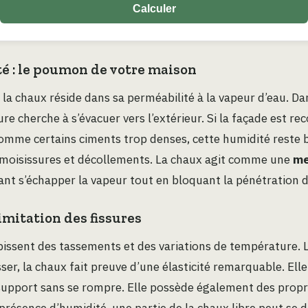
Calculer
té : le poumon de votre maison
 la chaux réside dans sa perméabilité à la vapeur d’eau. D
ure cherche à s’évacuer vers l’extérieur. Si la façade est re
omme certains ciments trop denses, cette humidité reste 
moisissures et décollements. La chaux agit comme une
me
sant s’échapper la vapeur tout en bloquant la pénétration de
imitation des fissures
issent des tassements et des variations de température. L
asser, la chaux fait preuve d’une élasticité remarquable. El
pport sans se rompre. Elle possède également des propr
 présence d’humidité, une partie de la chaux libre peut se 