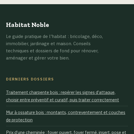
réalités juridiques
pièges à éviter
et précautions
avant d’acheter
indispensables
Habitat Noble
Le guide pratique de l'habitat : bricolage, déco,
immobilier, jardinage et maison. Conseils
techniques et dossiers de fond pour rénover,
aménager et gérer votre bien.
DERNIERS DOSSIERS
Traitement charpente bois : repérer les signes d’attaque,
choisir entre préventif et curatif, puis traiter correctement
Mur à ossature bois : montants, contreventement et couches
de protection
Prix d’une cheminée : foyer ouvert, foyer fermé, insert, pose et