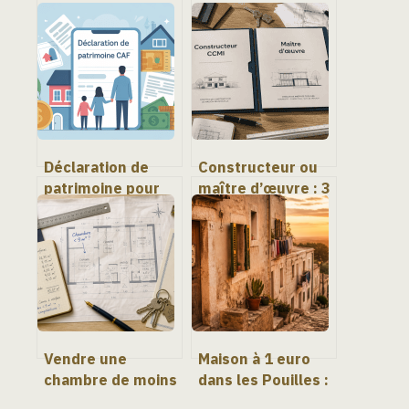
Déclaration de
Constructeur ou
patrimoine pour
maître d’œuvre : 3
les aides au
critères pour
logement caf : ce
sécuriser votre
qu’il faut vraiment
projet de maison
savoir
Vendre une
Maison à 1 euro
chambre de moins
dans les Pouilles :
de 9m² : mythes,
le budget réel et 3