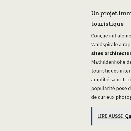
Un projet imm
touristique
Conçue initialem
Waldspirale a rap
sites architectu
Mathildenhöhe de
touristiques inte
amplifié sa notor
popularité pose d
de curieux photog
LIRE AUSSI
Qu