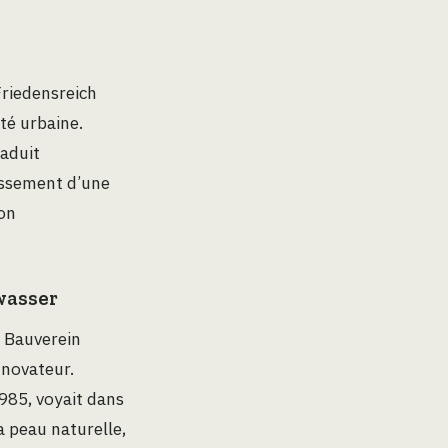
Friedensreich
té urbaine.
raduit
issement d’une
on
wasser
e Bauverein
 novateur.
1985, voyait dans
la peau naturelle,