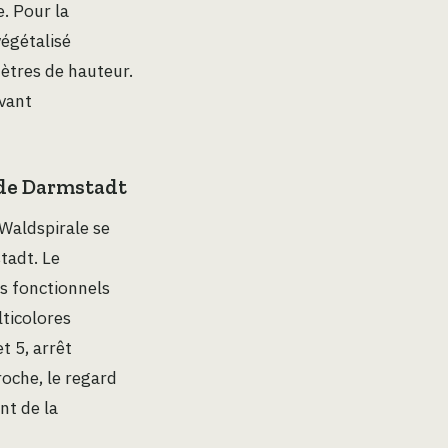
. Pour la
végétalisé
ètres de hauteur.
vant
r de Darmstadt
 Waldspirale se
tadt. Le
s fonctionnels
ticolores
t 5, arrêt
roche, le regard
nt de la