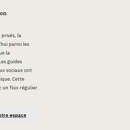
ion
privés, la
hui parmi les
ue la
Les guides
ux sociaux ont
ique. Cette
c un flux régulier
votre espace