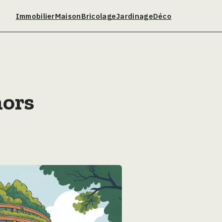
Immobilier
Maison
Bricolage
Jardinage
Déco
hors