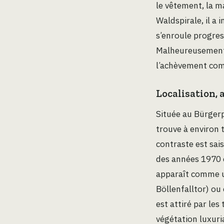
le vêtement, la m
Waldspirale, il a
s’enroule progres
Malheureusement,
l’achèvement comp
Localisation,
Située au Bürgerp
trouve à environ 
contraste est sa
des années 1970 e
apparaît comme un
Böllenfalltor) ou 
est attiré par le
végétation luxuri