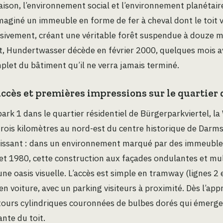
aison, l’environnement social et l’environnement planétaire
 imaginé un immeuble en forme de fer à cheval dont le toit 
sivement, créant une véritable forêt suspendue à douze m
 Hundertwasser décède en février 2000, quelques mois a
let du bâtiment qu’il ne verra jamais terminé.
 accès et premières impressions sur le quartie
ark 1 dans le quartier résidentiel de Bürgerparkviertel, la
trois kilomètres au nord-est du centre historique de Darms
isissant : dans un environnement marqué par des immeuble
t 1980, cette construction aux façades ondulantes et mul
e oasis visuelle. L’accès est simple en tramway (lignes 2 e
en voiture, avec un parking visiteurs à proximité. Dès l’app
s tours cylindriques couronnées de bulbes dorés qui émerge
ante du toit.