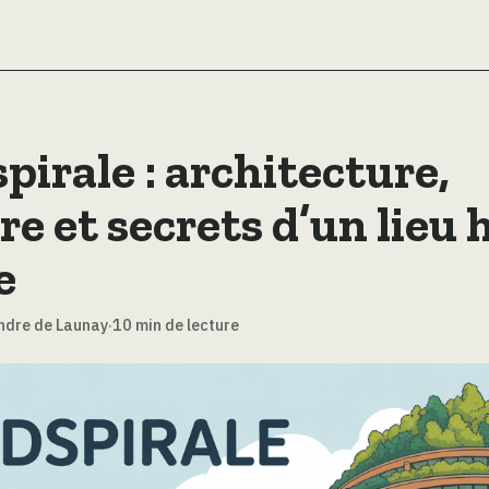
pirale : architecture,
re et secrets d’un lieu 
e
ndre de Launay
·
10 min de lecture