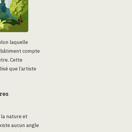
elon laquelle
Le bâtiment compte
tre. Cette
isé que l’artiste
tres
la nature et
existe aucun angle