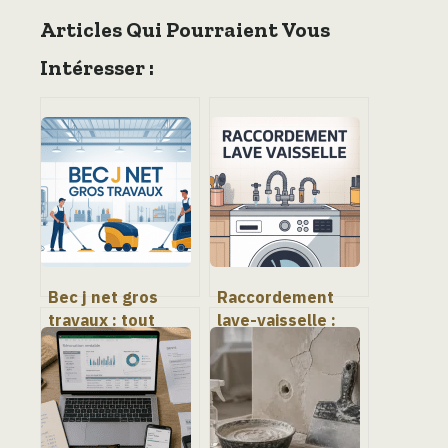
Articles Qui Pourraient Vous
Intéresser :
Bec j net gros
Raccordement
travaux : tout
lave-vaisselle :
comprendre sur
étapes, normes et
ce service de
erreurs à éviter
nettoyage
professionnel