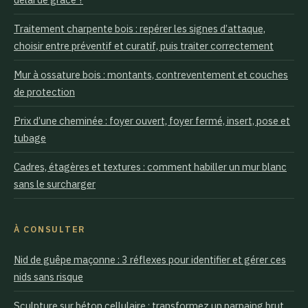
Traitement charpente bois : repérer les signes d’attaque,
choisir entre préventif et curatif, puis traiter correctement
Mur à ossature bois : montants, contreventement et couches
de protection
Prix d’une cheminée : foyer ouvert, foyer fermé, insert, pose et
tubage
Cadres, étagères et textures : comment habiller un mur blanc
sans le surcharger
À CONSULTER
Nid de guêpe maçonne : 3 réflexes pour identifier et gérer ces
nids sans risque
Sculpture sur béton cellulaire : transformez un parpaing brut