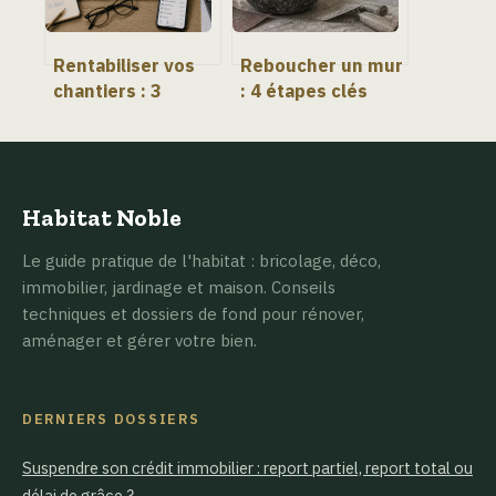
Rentabiliser vos
Reboucher un mur
chantiers : 3
: 4 étapes clés
piliers pour
pour un résultat
transformer votre
invisible et
activité de
durable
rénovation
Habitat Noble
Le guide pratique de l'habitat : bricolage, déco,
immobilier, jardinage et maison. Conseils
techniques et dossiers de fond pour rénover,
aménager et gérer votre bien.
DERNIERS DOSSIERS
Suspendre son crédit immobilier : report partiel, report total ou
délai de grâce ?