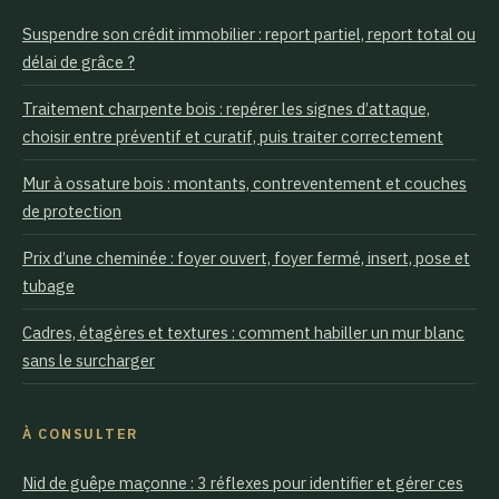
Suspendre son crédit immobilier : report partiel, report total ou
délai de grâce ?
Traitement charpente bois : repérer les signes d’attaque,
choisir entre préventif et curatif, puis traiter correctement
Mur à ossature bois : montants, contreventement et couches
de protection
Prix d’une cheminée : foyer ouvert, foyer fermé, insert, pose et
tubage
Cadres, étagères et textures : comment habiller un mur blanc
sans le surcharger
À CONSULTER
Nid de guêpe maçonne : 3 réflexes pour identifier et gérer ces