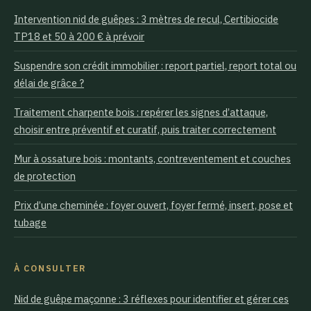
Intervention nid de guêpes : 3 mètres de recul, Certibiocide
TP18 et 50 à 200 € à prévoir
Suspendre son crédit immobilier : report partiel, report total ou
délai de grâce ?
Traitement charpente bois : repérer les signes d’attaque,
choisir entre préventif et curatif, puis traiter correctement
Mur à ossature bois : montants, contreventement et couches
de protection
Prix d’une cheminée : foyer ouvert, foyer fermé, insert, pose et
tubage
À CONSULTER
Nid de guêpe maçonne : 3 réflexes pour identifier et gérer ces