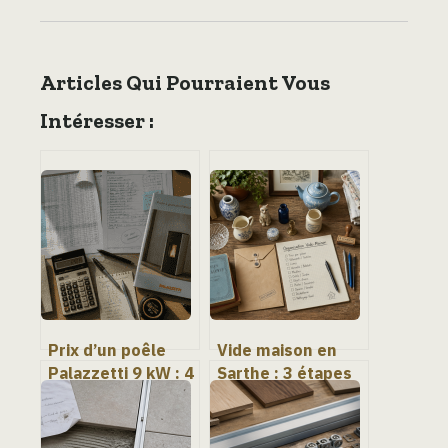
Articles Qui Pourraient Vous
Intéresser :
Prix d’un poêle
Vide maison en
Palazzetti 9 kW : 4
Sarthe : 3 étapes
facteurs
clés pour réussir
techniques qui
votre débarras et
expliquent l’écart
valoriser vos biens