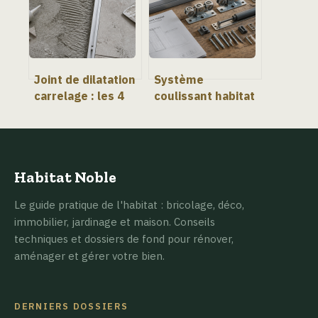
de 2 500 € à 5 000
€
Joint de dilatation
Système
carrelage : les 4
coulissant habitat
règles pour éviter
: gagnez 1,5 m²
fissures et
par porte avec le
soulèvements
galandage ou
l’applique
Habitat Noble
Le guide pratique de l'habitat : bricolage, déco,
immobilier, jardinage et maison. Conseils
techniques et dossiers de fond pour rénover,
aménager et gérer votre bien.
DERNIERS DOSSIERS