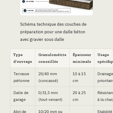
Schéma technique des couches de
préparation pour une dalle béton
avec gravier sous dalle
Type
Granulométrie
Épaisseur
Usage
d’ouvrage
conseillée
minimale
spécifiq
Terrasse
20/40 mm
10 à 15
Drainag
piétonne
(concassé)
cm
prioritai
Dalle de
0/31,5 mm
20 à 25
Résista
garage
(tout-venant)
cm
à la cha
Abri de
10/20 mm ou
Stabilité