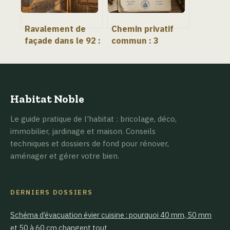
Ravalement de
Chemin privatif
façade dans le 92 :
commun : 3
3 étapes
risques juridiques
obligatoires pour
majeurs et
éviter les
comment les
sanctions
éviter
Habitat Noble
Le guide pratique de l'habitat : bricolage, déco,
immobilier, jardinage et maison. Conseils
techniques et dossiers de fond pour rénover,
aménager et gérer votre bien.
DERNIERS DOSSIERS
Schéma d’évacuation évier cuisine : pourquoi 40 mm, 50 mm
et 50 à 60 cm changent tout