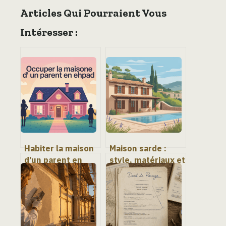
Articles Qui Pourraient Vous
Intéresser :
Habiter la maison
Maison sarde :
d’un parent en
style, matériaux et
ehpad : droits,
conseils pour un
risques et
projet réussi
solutions