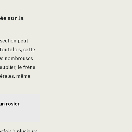
ée sur la
 section peut
Toutefois, cette
 De nombreuses
plier, le frêne
atérales, même
un rosier
rfois à plusieurs