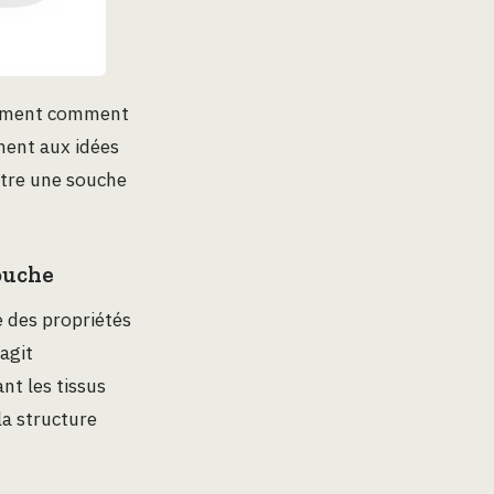
ctement comment
ement aux idées
ître une souche
souche
 des propriétés
 agit
nt les tissus
la structure