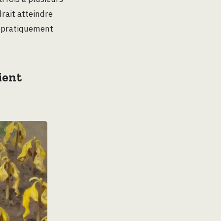
drait atteindre
t pratiquement
ient