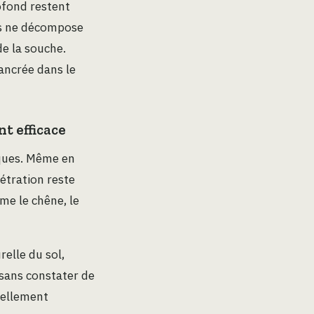
rofond restent
ais ne décompose
de la souche.
ancrée dans le
t efficace
niques. Même en
étration reste
me le chêne, le
relle du sol,
 sans constater de
iellement