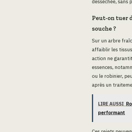
desséchée, sans p
Peut-on tuer d
souche ?
Sur un arbre fraî
affaiblir les tis
action ne garant
essences, notamme
ou le robinier, p
après un traitemen
LIRE AUSSI
Ro
performant
Ces rejets peuven