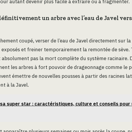
our autant devenir plus facile à extraire ou à fragmenter.
éfinitivement un arbre avec l’eau de Javel vers
chement coupé, verser de l’eau de Javel directement sur la
sus exposés et freiner temporairement la remontée de sève. 
it absolument pas la mort complète du système racinaire.
nt les arbres à fort pouvoir de drageonnage comme le peu
euvent émettre de nouvelles pousses à partir des racines l
t à la Javel.
sa super star : caractéristiques, culture et conseils pour 
t apparaître plusieurs semaines ou mois après la coupe, pa