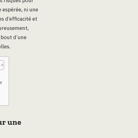
s risques pour
le espérée, ni une
 d’efficacité et
eureusement,
à bout d’une
lles.
r
ur une