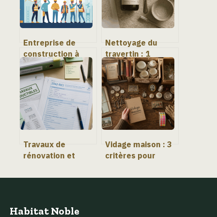
Entreprise de
Nettoyage du
construction à
travertin : 1
lyon : comment
cuillère de savon
choisir le bon
noir suffit pour
partenaire travaux
nourrir et
protéger
durablement
Travaux de
Vidage maison : 3
rénovation et
critères pour
adaptation : quels
choisir entre le
dispositifs fiscaux
faire soi-même ou
pour alléger votre
déléguer
facture ?
Habitat Noble